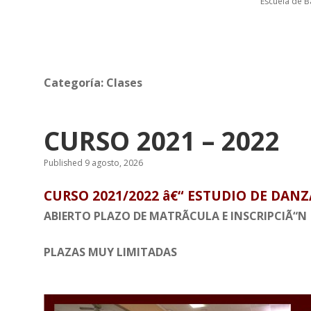
i
Escuela de Ba
o
d
Categoría:
Clases
e
CURSO 2021 – 2022
D
Published 9 agosto, 2026
CURSO 2021/2022 â€“ ESTUDIO DE DAN
a
ABIERTO PLAZO DE MATRÃCULA E INSCRIPCIÃ“N
n
PLAZAS MUY LIMITADAS
z