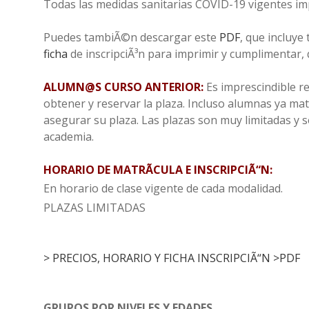
Todas las medidas sanitarias COVID-19 vigentes i
Puedes tambiÃ©n descargar este
PDF
, que incluye
ficha
de inscripciÃ³n para imprimir y cumplimentar, q
ALUMN@S CURSO ANTERIOR:
Es imprescindible re
obtener y reservar la plaza. Incluso alumnas ya mat
asegurar su plaza. Las plazas son muy limitadas y s
academia.
HORARIO DE MATRÃCULA E INSCRIPCIÃ“N:
En horario de clase vigente de cada modalidad.
PLAZAS LIMITADAS
> PRECIOS,
HORARIO
Y FICHA INSCRIPCIÃ“N >PDF
GRUPOS POR NIVELES Y EDADES