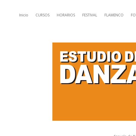
Inicio
CURSOS
HORARIOS
FESTIVAL
FLAMENCO
FO
E
s
t
u
d