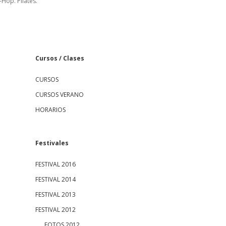
-Hop. Pilates.
S
Cursos / Clases
CURSOS
i
CURSOS VERANO
d
HORARIOS
e
Festivales
b
FESTIVAL 2016
a
FESTIVAL 2014
FESTIVAL 2013
r
FESTIVAL 2012
FOTOS 2012