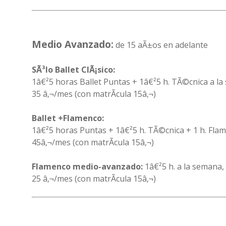
Medio Avanzado:
de 15 aÃ±os en adelante
SÃ³lo Ballet ClÃ¡sico:
1â€²5 horas Ballet Puntas + 1â€²5 h. TÃ©cnica a la
35 â‚¬/mes (con matrÃ­cula 15â‚¬)
Ballet +Flamenco:
1â€²5 horas Puntas + 1â€²5 h. TÃ©cnica + 1 h. Fla
45â‚¬/mes (con matrÃ­cula 15â‚¬)
Flamenco medio-avanzado:
1â€²5 h. a la semana,
25 â‚¬/mes (con matrÃ­cula 15â‚¬)