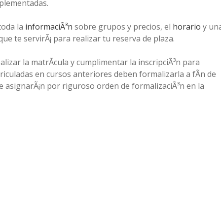
mplementadas.
 toda la
informaciÃ³n
sobre grupos y precios, el
horario
y un
ue te servirÃ¡ para realizar tu reserva de plaza.
alizar la matrÃ­cula y cumplimentar la inscripciÃ³n para
riculadas en cursos anteriores deben formalizarla a fÃ­n de
e asignarÃ¡n por riguroso orden de formalizaciÃ³n en la