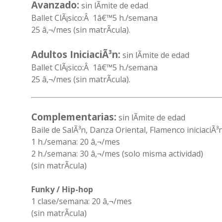
Avanzado:
sin lÃ­mite de edad
Ballet ClÃ¡sico:Â 1â€™5 h./semana
25 â‚¬/mes (sin matrÃ­cula).
Adultos IniciaciÃ³n:
sin lÃ­mite de edad
Ballet ClÃ¡sico:Â 1â€™5 h./semana
25 â‚¬/mes (sin matrÃ­cula).
Complementarias:
sin lÃ­mite de edad
Baile de SalÃ³n, Danza Oriental, Flamenco iniciaciÃ
1 h./semana: 20 â‚¬/mes
2 h./semana: 30 â‚¬/mes (solo misma actividad)
(sin matrÃ­cula)
Funky / Hip-hop
1 clase/semana: 20 â‚¬/mes
(sin matrÃ­cula)