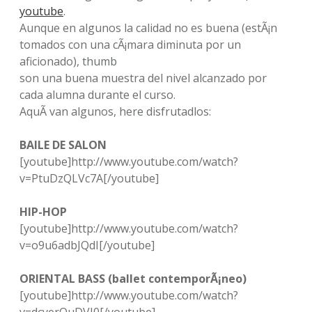
youtube
.
a
o
n
a
Aunque en algunos la calidad no es buena (estÃ¡n
c
u
s
tomados con una cÃ¡mara diminuta por un
n
e
t
t
aficionado),
thumb
b
u
a
z
son una buena muestra del nivel alcanzado por
o
b
g
cada alumna durante el curso.
a
o
e
r
AquÃ­ van algunos,
here
disfrutadlos:
k
a
M
m
BAILE DE SALON
G
[youtube]http://www.youtube.com/watch?
v=PtuDzQLVc7A[/youtube]
HIP-HOP
[youtube]http://www.youtube.com/watch?
v=o9u6adbJQdI[/youtube]
ORIENTAL BASS (ballet contemporÃ¡neo)
[youtube]http://www.youtube.com/watch?