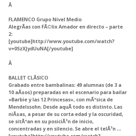
Â
FLAMENCO Grupo Nivel Medio
AlegrÃ­as con FÃ©lix Amador en directo – parte
2:
[youtube]http://www.youtube.com/watch?
v=0SzXJydUuNA[/youtube]
Â
BALLET CLÃSICO
Grabado entre bambalinas:
49 alumnas (de 3 a
10 aÃ±os) preparadas en el escenario para bailar
«Barbie y las 12 Princesas», con mÃºsica de
Mendelssohn. Desde aquÃ­ todo es distinto. Las
niÃ±as, a pesar de su corta edad y la oscuridad,
se sitÃºan en su posiciÃ³n de inicio,
concentradas y en silencio. Se abre el telÃ³n …