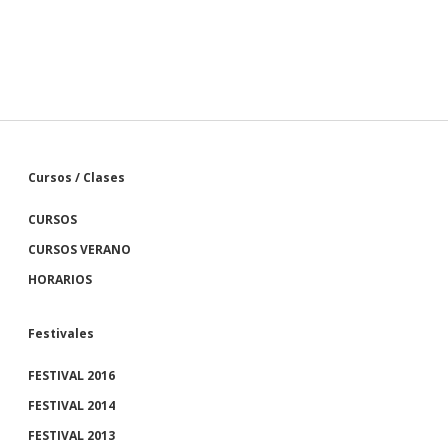
S
Cursos / Clases
CURSOS
i
CURSOS VERANO
d
HORARIOS
e
Festivales
b
FESTIVAL 2016
FESTIVAL 2014
a
FESTIVAL 2013