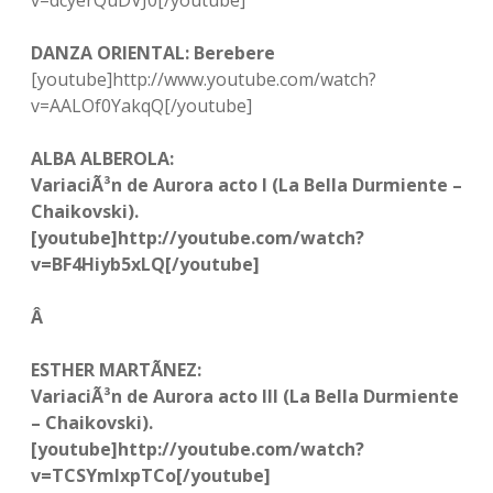
v=dcyerQuDVJ0[/youtube]
DANZA ORIENTAL: Berebere
[youtube]http://www.youtube.com/watch?
v=AALOf0YakqQ[/youtube]
ALBA ALBEROLA:
VariaciÃ³n de Aurora acto I (La Bella Durmiente –
Chaikovski).
[youtube]http://youtube.com/watch?
v=BF4Hiyb5xLQ[/youtube]
Â
ESTHER MARTÃNEZ:
VariaciÃ³n de Aurora acto III (La Bella Durmiente
– Chaikovski).
[youtube]http://youtube.com/watch?
v=TCSYmlxpTCo[/youtube]