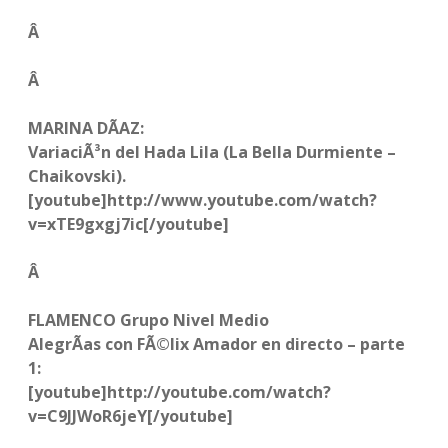
Â
Â
MARINA DÃAZ:
VariaciÃ³n del Hada Lila (La Bella Durmiente –
Chaikovski).
[youtube]http://www.youtube.com/watch?
v=xTE9gxgj7ic[/youtube]
Â
FLAMENCO Grupo Nivel Medio
AlegrÃ­as con FÃ©lix Amador en directo – parte
1:
[youtube]http://youtube.com/watch?
v=C9JJWoR6jeY[/youtube]