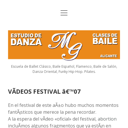
o
Inicio
p
e
CURSOS
n
E
m
e
HORARIOS
s
n
u
t
FESTIVAL
u
Escuela de Ballet Clásico, Baile Español, Flamenco, Baile de Salón,
FLAMENCO
Danza Oriental, Funky Hip-Hop. Pilates.
d
FOTOS
i
VÃDEOS FESTIVAL â€™07
o
LINKS
En el festival de este aÃ±o hubo muchos momentos
d
DIRECCIÃ“N
fantÃ¡sticos que merece la pena recordar.
e
A la espera del vÃ­deo «oficial» del festival,
abortion
incluÃ­mos algunos fragmentos que ya estÃ¡n en
D
f
y
i