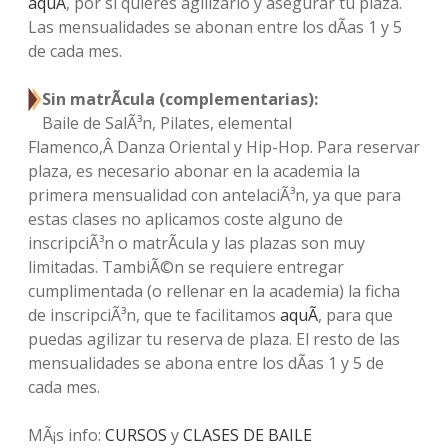
aqu
Ã­
, por si quieres agilizarlo y asegurar tu plaza.
Las mensualidades se abonan entre los dÃ­as 1 y 5
de cada mes.
Sin matrÃ­cula (complementarias):
Baile de SalÃ³n, Pilates, elemental
Flamenco,Â
Danza Oriental
y
Hip-Hop
. Para reservar
plaza, es necesario abonar en la academia la
primera mensualidad con antelaciÃ³n, ya que para
estas clases no aplicamos coste alguno de
inscripciÃ³n o matrÃ­cula y las plazas son muy
limitadas. TambiÃ©n se requiere entregar
cumplimentada (o rellenar en la academia) la ficha
de inscripciÃ³n, que te facilitamos
aqu
Ã­
, para que
puedas agilizar tu reserva de plaza. El resto de las
mensualidades se abona entre los dÃ­as 1 y 5 de
cada mes.
MÃ¡s info:
CURSOS
y
CLASES DE BAILE