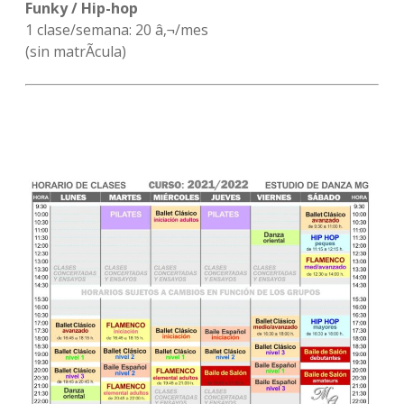
Funky / Hip-hop
1 clase/semana: 20 â‚¬/mes
(sin matrÃ­cula)