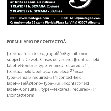
FORMULARIO DE CONTACTOÂ
[contact-form to=»ogrogolÃ³n@gmail.com»
subject=»De web: Clases de verano»][contact-field
label=»Nombre» type=»name» required=»1″]
[contact-field label=»Correo electrÃ³nico»
type=»email» required=»1″][contact-field
label=»TelÃ©fono» type=»url»][contact-field
label=»Consulta: » type=»textarea» required=»1″]
[/contact-form]