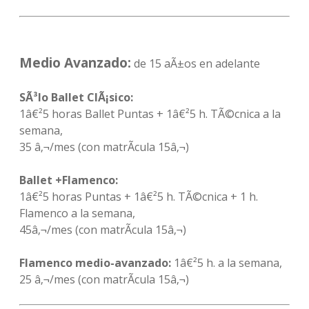
Medio Avanzado:
de 15 aÃ±os en adelante
SÃ³lo Ballet ClÃ¡sico:
1â€²5 horas Ballet Puntas + 1â€²5 h. TÃ©cnica a la
semana,
35 â‚¬/mes (con matrÃ­cula 15â‚¬)
Ballet +Flamenco:
1â€²5 horas Puntas + 1â€²5 h. TÃ©cnica + 1 h.
Flamenco a la semana,
45â‚¬/mes (con matrÃ­cula 15â‚¬)
Flamenco medio-avanzado:
1â€²5 h. a la semana,
25 â‚¬/mes (con matrÃ­cula 15â‚¬)