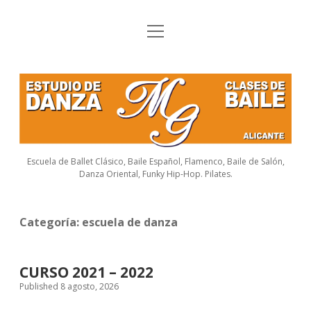
o
Inicio
p
e
CURSOS
n
E
m
e
HORARIOS
s
n
u
t
FESTIVAL
u
Escuela de Ballet Clásico, Baile Español, Flamenco, Baile de Salón,
FLAMENCO
Danza Oriental, Funky Hip-Hop. Pilates.
d
FOTOS
i
Categoría:
escuela de danza
o
LINKS
d
DIRECCIÃ“N
CURSO 2021 – 2022
e
Published 8 agosto, 2026
D
f
y
i