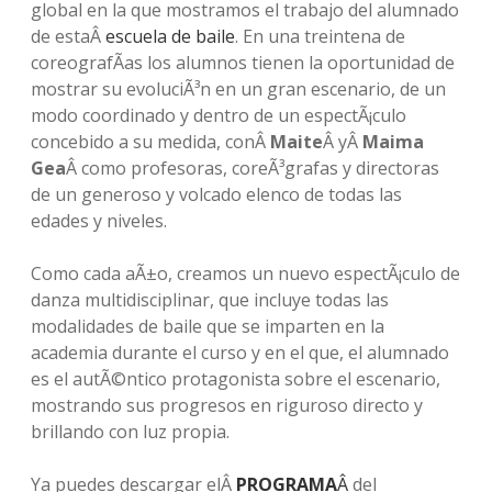
global en la que mostramos el trabajo del alumnado
de estaÂ
escuela de baile
. En una treintena de
coreografÃ­as los alumnos tienen la oportunidad de
mostrar su evoluciÃ³n en un gran escenario, de un
modo coordinado y dentro de un espectÃ¡culo
concebido a su medida, conÂ
Maite
Â yÂ
Maima
Gea
Â como profesoras, coreÃ³grafas y directoras
de un generoso y volcado elenco de todas las
edades y niveles.
Como cada aÃ±o, creamos un nuevo espectÃ¡culo de
danza multidisciplinar, que incluye todas las
modalidades de baile que se imparten en la
academia durante el curso y en el que, el alumnado
es el autÃ©ntico protagonista sobre el escenario,
mostrando sus progresos en riguroso directo y
brillando con luz propia.
Ya puedes descargar elÂ
PROGRAMA
Â
del