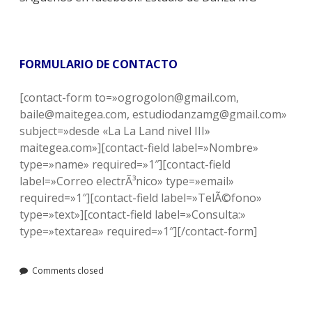
FORMULARIO DE CONTACTO
[contact-form to=»ogrogolon@gmail.com,
baile@maitegea.com, estudiodanzamg@gmail.com»
subject=»desde «La La Land nivel III»
maitegea.com»][contact-field label=»Nombre»
type=»name» required=»1″][contact-field
label=»Correo electrÃ³nico» type=»email»
required=»1″][contact-field label=»TelÃ©fono»
type=»text»][contact-field label=»Consulta:»
type=»textarea» required=»1″][/contact-form]
Comments closed