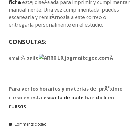
ficha
estÃ¡ diseÃ±ada para imprimir y cumplimentar
manualmente. Una vez cumplimentada,
puedes
escanearla y remitÃ­rnosla a este correo o
entregarla personalmente en el estudio.
CONSULTAS:
Â
baile
maitegea.comÂ
email:
Para ver los horarios y materias del prÃ³ximo
curso en esta
escuela de baile
haz
click
en
CURSOS
Comments closed