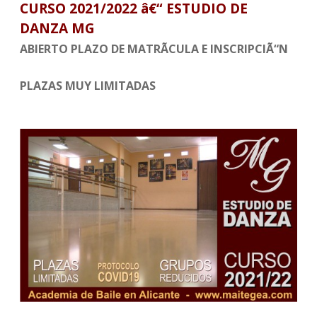
CURSO 2021/2022 â€“ ESTUDIO DE
a
o
n
a
DANZA MG
c
u
s
n
e
t
t
ABIERTO PLAZO DE MATRÃCULA E INSCRIPCIÃ“N
b
u
a
z
o
b
g
PLAZAS MUY LIMITADAS
a
o
e
r
k
a
M
m
G