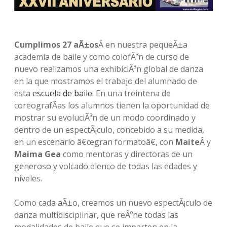
Cumplimos
27 aÃ±os
Â en nuestra pequeÃ±a
academia de baile y como colofÃ³n de curso de
nuevo realizamos una exhibiciÃ³n global de danza
en la que mostramos el trabajo del alumnado de
esta
escuela de baile
. En una treintena de
coreografÃ­as los alumnos tienen la oportunidad de
mostrar su evoluciÃ³n de un modo coordinado y
dentro de un espectÃ¡culo, concebido a su medida,
en un escenario â€œgran formatoâ€, con
Maite
Â y
Maima Gea
como mentoras y directoras de un
generoso y volcado elenco de todas las edades y
niveles.
Como cada aÃ±o, creamos un nuevo espectÃ¡culo de
danza multidisciplinar, que reÃºne todas las
modalidades de baile que se imparten en la