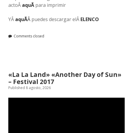
actoÂ
aquÃ­
para imprimir
YÂ
aquÃ­
Â
puedes descargar elÂ
ELENCO
Comments closed
«La La Land» «Another Day of Sun»
– Festival 2017
Published 8 agosto, 2026