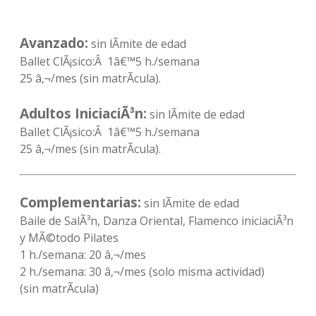
Avanzado:
sin lÃ­mite de edad
Ballet ClÃ¡sico:Â 1â€™5 h./semana
25 â‚¬/mes (sin matrÃ­cula).
Adultos IniciaciÃ³n:
sin lÃ­mite de edad
Ballet ClÃ¡sico:Â 1â€™5 h./semana
25 â‚¬/mes (sin matrÃ­cula).
Complementarias:
sin lÃ­mite de edad
Baile de SalÃ³n, Danza Oriental, Flamenco iniciaciÃ³n
y MÃ©todo Pilates
1 h./semana: 20 â‚¬/mes
2 h./semana: 30 â‚¬/mes (solo misma actividad)
(sin matrÃ­cula)