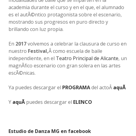
academia durante el curso y en el que, el alumnado
es el autÃ©ntico protagonista sobre el escenario,
mostrando sus progresos en puro directo y
brillando con luz propia.
En
2017
volvemos a celebrar la clausura de curso en
nuestro
Festival,
Â como escuela de baile
independiente, en el
Teatro Principal de Alicante
, un
magnÃ­fico escenario con gran solera en las artes
escÃ©nicas.
Ya puedes descargar el
PROGRAMA
del actoÂ
aquÃ­
Y
aquÃ­
puedes descargar el
ELENCO
Estudio de Danza MG en facebook