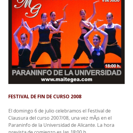
a
o
n
a
c
u
s
n
e
t
t
b
u
a
z
o
b
g
a
o
e
r
k
a
M
m
G
FESTIVAL DE FIN DE CURSO 2008
El domingo 6 de julio celebramos el Festival de
Clausura del curso 2007/08, una vez mÃ¡s en el
Paraninfo de la Universidad de Alicante. La hora
prevista de comienzo es las 18:00 h.