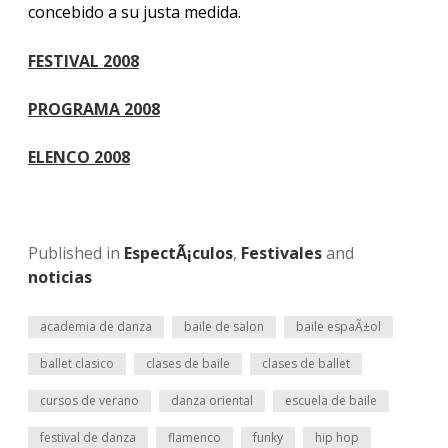
concebido a su justa medida.
FESTIVAL 2008
PROGRAMA 2008
ELENCO 2008
Published in
EspectÃ¡culos
,
Festivales
and
noticias
academia de danza
baile de salon
baile espaÃ±ol
ballet clasico
clases de baile
clases de ballet
cursos de verano
danza oriental
escuela de baile
festival de danza
flamenco
funky
hip hop