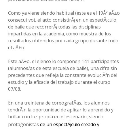
Como ya viene siendo habitual (este es el 19Âº aÃ±o
consecutivo), el acto consistirÃ¡ en un espectÃ¡culo
de baile que recorrerÃ¡ todas las disciplinas
impartidas en la academia, como muestra de los
resultados obtenidos por cada grupo
durante todo
el aÃ±o.
Este aÃ±o, e
l elenco
lo componen 141 participantes
(
alumnos/as de esta escuela de baile), una cifra sin
precedentes que refleja la constante evoluciÃ³n del
estudio y la eficacia del trabajo durante el curso
07/08.
En una treintena de coreografÃ­as, los alumnos
tendrÃ¡n la oportunidad de aplicar lo aprendido y
brillar con luz propia en el escenario, siendo
protagonistas
de un espectÃ¡culo creado y