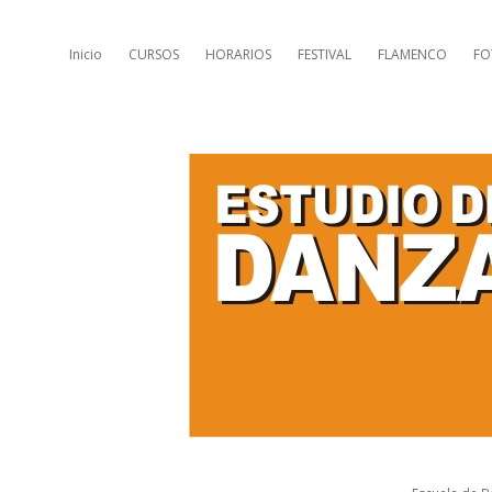
Inicio
CURSOS
HORARIOS
FESTIVAL
FLAMENCO
FO
E
s
t
u
d