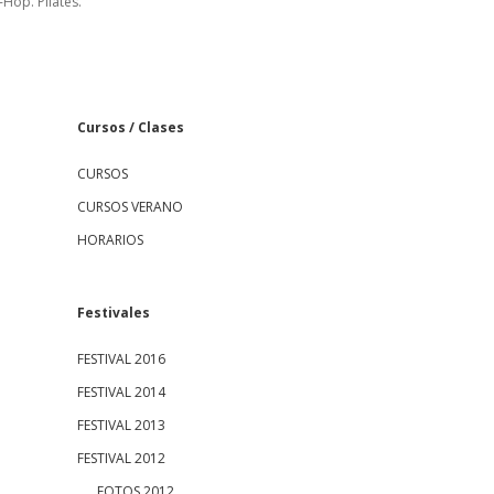
-Hop. Pilates.
S
Cursos / Clases
CURSOS
i
CURSOS VERANO
d
HORARIOS
e
Festivales
b
FESTIVAL 2016
a
FESTIVAL 2014
FESTIVAL 2013
r
FESTIVAL 2012
FOTOS 2012