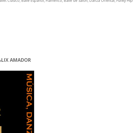
llet Clásico, Baile Español, Flamenco, Baile de Salón, Danza Oriental, Funky Hip
Ã‰LIX AMADOR