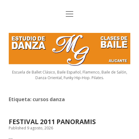
o
Inicio
p
e
CURSOS
n
E
m
e
HORARIOS
s
n
u
t
FESTIVAL
u
Escuela de Ballet Clásico, Baile Español, Flamenco, Baile de Salón,
FLAMENCO
Danza Oriental, Funky Hip-Hop. Pilates.
d
FOTOS
i
Etiqueta:
cursos danza
o
LINKS
d
DIRECCIÃ“N
FESTIVAL 2011 PANORAMIS
e
Published 9 agosto, 2026
D
f
y
i