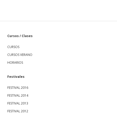
S
Cursos / Clases
CURSOS
i
CURSOS VERANO
d
HORARIOS
e
Festivales
b
FESTIVAL 2016
FESTIVAL 2014
a
FESTIVAL 2013
r
FESTIVAL 2012