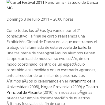
a
o
n
a
c
u
s
n
e
t
t
Domingo 3 de Julio 2011 – 20:00 horas
b
u
a
z
o
b
g
Como todos los aÃ±os (ya vamos por el 21
a
o
e
r
consecutivo), a final de curso realizamos una
k
a
M
ExhibiciÃ³n Global de Danza en la que mostramos el
m
trabajo del alumnado de esta
escuela de baile
. En
G
una treintena de coreografÃ­as los alumnos tienen
la oportunidad de mostrar su evoluciÃ³n, de un
modo coordinado, dentro de un espectÃ¡culo
concebido a su medida y en un escenario «grande»,
ante alrededor de un millar de personas. Los
Ãºltimos aÃ±os lo celebramos en el
Paraninfo de la
Universidad
(2008),
Hogar Provincial
(2009) y
Teatro
Principal de Alicante
(2010), en nuestras pÃ¡ginas
puedes ver amplia documentaciÃ³n de nuestros
Ãºltimos festivales de fin de curso.